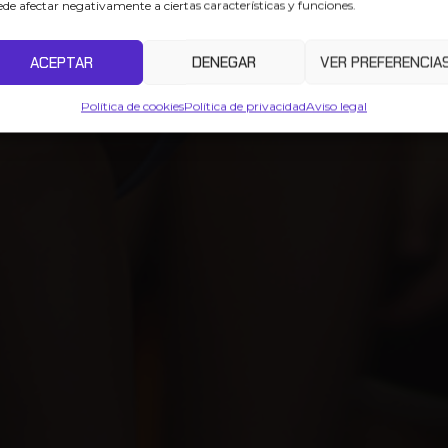
de afectar negativamente a ciertas características y funciones.
GURO Y ADAPTADO
ACEPTAR
DENEGAR
VER PREFERENCIA
ÑOS
Política de cookies
Política de privacidad
Aviso legal