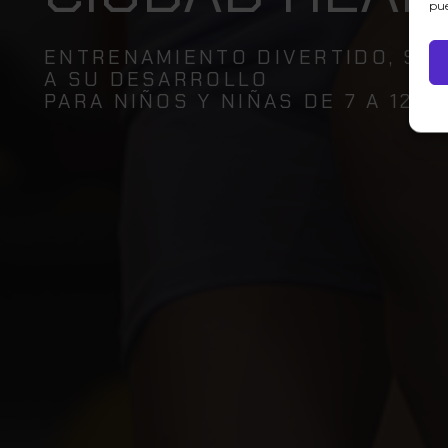
pue
ENTRENAMIENTO DIVERTIDO, SE
A SU DESARROLLO
PARA NIÑOS Y NIÑAS DE 7 A 12 A