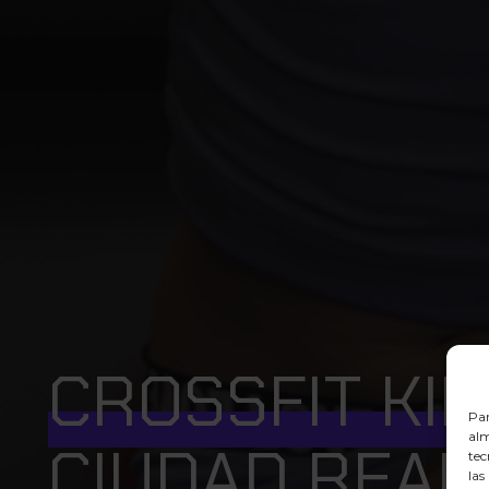
CROSSFIT KI
Par
alm
CIUDAD REAL
tec
las