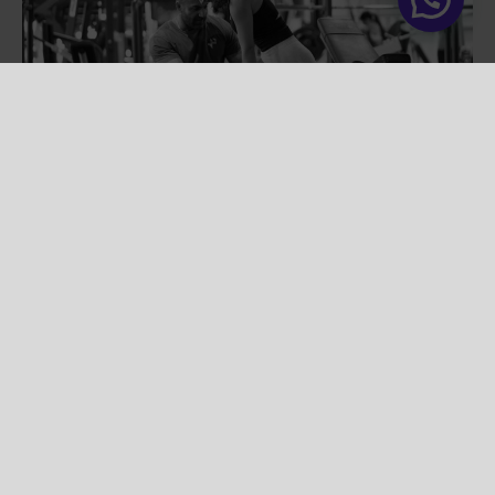
ENTRENAMIENTO PERSONAL
INDIVIDUAL
El formato más adaptado a tus objetivos. Tu
entrenador se centra en ti y en tu progresión.
No compartes espacio ni planificación.