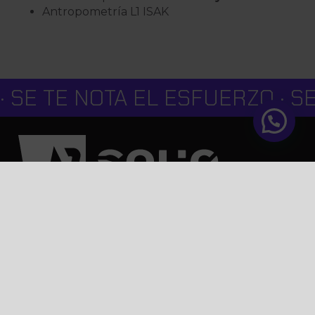
Antropometría L1 ISAK
 SE TE NOTA EL ESFUERZO · SE
Avda Isaac Peral 5
Ciudad Real 13005
926 346 095
INFORMACIÓN